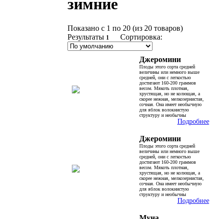
зимние
Показано с 1 по 20 (из 20 товаров)
Результаты
Сортировка:
1
Джеромини
Плоды этого сорта средней
величины или немного выше
средней, они с легкостью
достигают 160-200 граммов
весом. Мякоть плотная,
хрустящая, но не колющая, а
скорее нежная, мелкозернистая,
сочная. Она имеет необычную
для яблок волокнистую
структуру и необычны
Подробнее
Джеромини
Плоды этого сорта средней
величины или немного выше
средней, они с легкостью
достигают 160-200 граммов
весом. Мякоть плотная,
хрустящая, но не колющая, а
скорее нежная, мелкозернистая,
сочная. Она имеет необычную
для яблок волокнистую
структуру и необычны
Подробнее
Муна