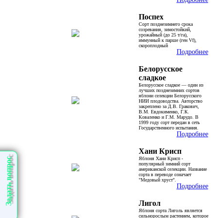
Поспех
Сорт позднезимнего срока
созревания, зимостойкий,
урожайный (до 25 т/га),
иммунный к парше (ген Vf),
скороплодный
Подробнее
Белорусское
сладкое
Белорусское сладкое — один из
лучших позднезимних сортов
яблони селекции Белорусского
НИИ плодоводства. Авторство
закреплено за Д.В. Гракович,
В.М. Евдокименко, Г.К.
Коваленко и Г.М. Марудо. В
1999 году сорт передан в сеть
Государственного испытания.
Подробнее
Хани Крисп
Яблоня Хани Крисп -
Задать вопрос
популярный зимний сорт
американской селекции. Название
сорта в переводе означает
"Медовый хруст".
Подробнее
Лигол
Яблоня сорта Лиголь является
сильнорослым растением, которое