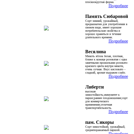
плоскоокруглая форма.
Подробнее
Память Сюбаровой
Сорт зимний, урожайный,
предназначен для употребления в
свежем виде, имеет хорошие
потребительские свойства и
хорошо храниться в течение
длительного времени.
Подробнее
Весялина
Мякоть яблок белая, плотная,
ближе к кожице розоватая с едва
заметными прожилками розовато-
красного цвета внутри мякоти,
очень сочная. Вкус кисловато –
сладкий, аромат выражен слабо.
Подробнее
Либерти
высокая
зимостойкость;иммунитет к
парше;раннее плодоношение;сорт
для коммерческого
применения;отличная
транспортабельность.
Подробнее
пам. Сикоры
Сорт зимостойкий, урожайный,
среднепоражаемый паршой.
Подробнее