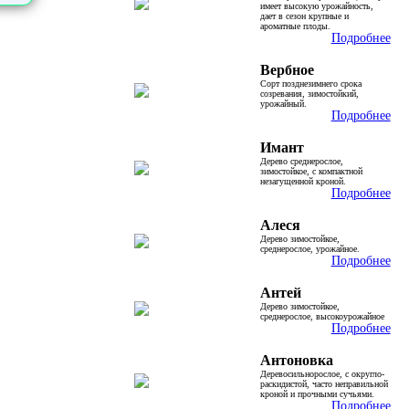
имеет высокую урожайность,
дает в сезон крупные и
ароматные плоды.
Подробнее
Вербное
Сорт позднезимнего срока
созревания, зимостойкий,
урожайный.
Подробнее
Имант
Дерево среднерослое,
зимостойкое, с компактной
незагущенной кроной.
Подробнее
Алеся
Дерево зимостойкое,
среднерослое, урожайное.
Подробнее
Антей
Дерево зимостойкое,
среднерослое, высокоурожайное
Подробнее
Антоновка
Деревосильнорослое, с округло-
раскидистой, часто неправильной
кроной и прочными сучьями.
Подробнее