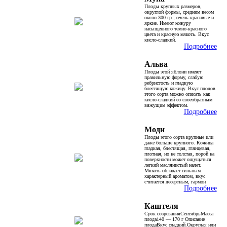
Плоды крупных размеров,
округлой формы, средним весом
около 300 гр., очень красивые и
яркие. Имеют кожуру
насыщенного темно-красного
цвета и красную мякоть. Вкус
кисло-сладкий.
Подробнее
Альва
Плоды этой яблони имеют
правильную форму, слабую
ребристость и гладкую
блестящую кожицу. Вкус плодов
этого сорта можно описать как
кисло-сладкий со своеобразным
вяжущим эффектом.
Подробнее
Моди
Плоды этого сорта крупные или
даже больше крупного. Кожица
гладкая, блестящая, глянцевая,
плотная, но не толстая, порой на
поверхности может ощущаться
легкий маслянистый налет.
Мякоть обладает сильным
характерный ароматом, вкус
считается десертным, гармон
Подробнее
Каштеля
Срок созреванияСентябрьМасса
плода140 — 170 г Описание
плодаВкус сладкий.Округлая или