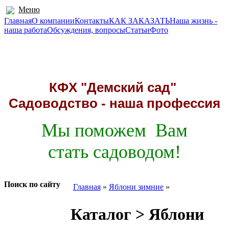
Меню
Главная
О компании
Контакты
КАК ЗАКАЗАТЬ
Наша жизнь -
наша работа
Обсуждения, вопросы
Статьи
Фото
211941, д. Демские, Миорский район
Адрес:
Телефоны:
8 (02152) 5-66-40 (факс)
; МТС +37529 591-96-45
КФХ "Демский сад"
Садоводство - наша профессия
Мы поможем Вам
стать садоводом!
Поиск по сайту
Главная
»
Яблони зимние
»
Каталог > Яблони