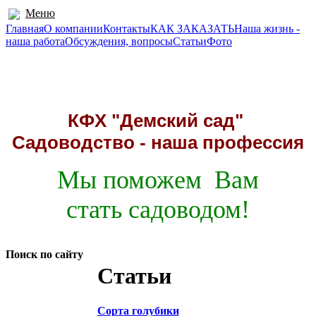
Меню
Главная
О компании
Контакты
КАК ЗАКАЗАТЬ
Наша жизнь -
наша работа
Обсуждения, вопросы
Статьи
Фото
211941, д. Демские, Миорский район
Адрес:
Телефоны:
8 (02152) 5-66-40 (факс)
; МТС +37529 591-96-45
КФХ "Демский сад"
Садоводство - наша профессия
Мы поможем Вам
стать садоводом!
Поиск по сайту
Статьи
Сорта голубики