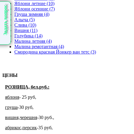
Яблони летние (10)
Задать вопрос
Яблони осенние (7)
Груша зимняя (4)
Алыча (5)
Слива (10)
Вишня (11)
Голубика (14)
Малина летняя (4)
Малина ремотантная (4)
Смородина красная Йонкер ван тетс (3)
ЦЕНЫ
РОЗНИЦА, бел.руб.:
яблоня
- 25 руб
,
груша
-30 руб,
вишня,черешня
-30 руб.,
абрикос,персик
-35 руб,