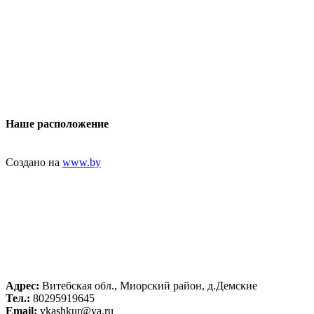
Наше расположение
Создано на
www.by
Адрес:
Витебская обл., Миорский район, д.Демские
Тел.:
80295919645
Email:
vkashkur@ya.ru