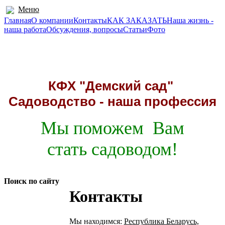
Меню
Главная
О компании
Контакты
КАК ЗАКАЗАТЬ
Наша жизнь -
наша работа
Обсуждения, вопросы
Статьи
Фото
211941, д. Демские, Миорский район
Адрес:
Телефоны:
8 (02152) 5-66-40 (факс)
; МТС +37529 591-96-45
КФХ "Демский сад"
Садоводство - наша профессия
Мы поможем Вам
стать садоводом!
Поиск по сайту
Контакты
Мы находимся:
Республика Беларусь,